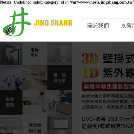
Notice
: Undefined index: category_id in
/var/www/vhosts/jingshang.com.tw/
關於我們
最新