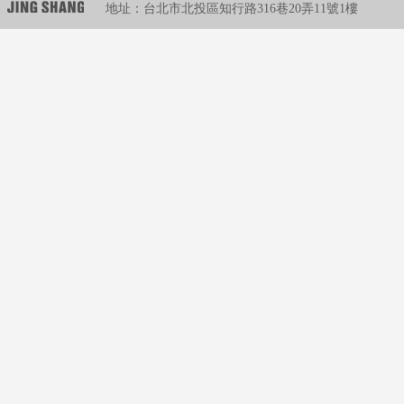
地址：台北市北投區知行路316巷20弄11號1樓
5090貼片