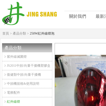
關於我們
最新
首頁 >
產品分類 >
250W紅外線燈泡
產品分類
紫外線滅菌燈
JS2011中頻/向量干擾機塑膠盒
復健類中頻/向量干擾機
中頻機規格&使用說明
電療配件
紅外線燈