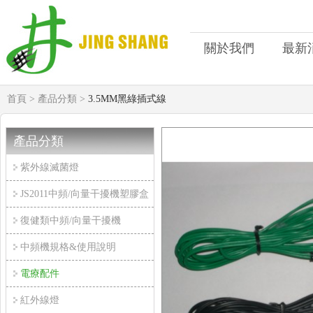
關於我們
最新
首頁 >
產品分類 >
3.5MM黑綠插式線
產品分類
紫外線滅菌燈
JS2011中頻/向量干擾機塑膠盒
復健類中頻/向量干擾機
中頻機規格&使用說明
電療配件
紅外線燈