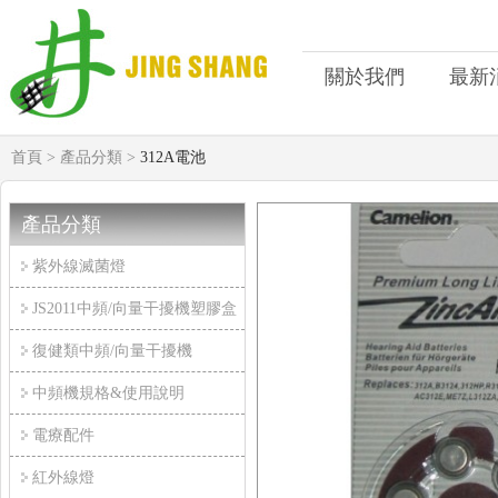
關於我們
最新
首頁 >
產品分類 >
312A電池
產品分類
紫外線滅菌燈
JS2011中頻/向量干擾機塑膠盒
復健類中頻/向量干擾機
中頻機規格&使用說明
電療配件
紅外線燈